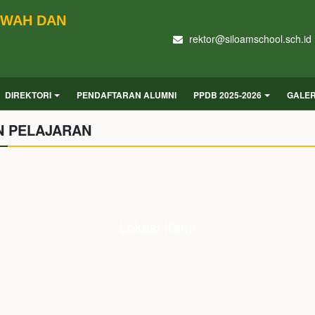
KWAH DAN
rektor@siloamschool.sch.id
DIREKTORI
PENDAFTARAN ALUMNI
PPDB 2025-2026
GALER
N PELAJARAN
Lokasi Kami