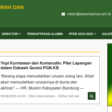
KWAH DAN
rektor@siloamschool.sch.id
DIREKTORI
PENDAFTARAN ALUMNI
PPDB 2025-2026
GALER
Yopi Kurniawan dan Komarudin: Pilar Lapangan
dalam Dakwah Qurani PGN-KB
“Barang siapa memudahkan urusan orang lain, Allah
akan memudahkan urusannya di dunia dan
akhirat.” — HR. Muslim Kabupaten Bandung —
03/08/2025 04:55 - Oleh Administrator - Dilihat 345 kali